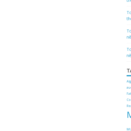
th
To
th
To
nê
To
nê
T
Al
au
Fa
Co
Re
MU