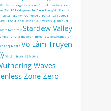
flix Stories: Virgin River
Ninja School
nong trai vui ve
per Trail
PBS Kids games
Pet Bingo
Phong Vân
Plants vs.
mbies 2
Pokemon GO
Prince of Persia
Real Football
ash Hit
Soul Land: Clash of Spirimasters
Splinter Cell:
Stardew Valley
ndora Tomorrow
randed
Terraria
The Room Three
Toca Boca games
Tân
Võ Lâm Truyền
iên Long Mobile
Kỳ
Võ Lâm Truyền Kỳ Mobile
Wuthering Waves
Zenless Zone Zero