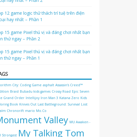
oại hay nhất – Phần 2
p 12 game logic thử thách trí tuệ trên điện
oại hay nhất – Phần 1
p 15 game Pixel thú vị và đáng chơi nhất bạn
n thử ngay – Phần 2
p 15 game Pixel thú vị và đáng chơi nhất bạn
n thử ngay – Phần 1
AGS
gorithm City: Coding Game
asphalt
Assassin's Creed™
dition
Braid
Bubadu kids games
Crossy Road
Epic Seven
te Grand Order
Intellijoy
Iron Man 3
Katana Zero
Kids
loring Book
Knives Out
Last Battleground: Survival
Lost
alm Chronorift
mario
Mo.Co
Monument Valley
MU Awaken -
My Talking Tom
 Strongest