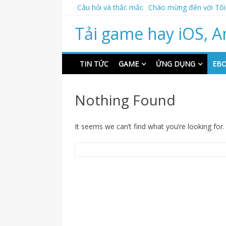
Skip
Câu hỏi và thắc mắc
Chào mừng đến với Tôi
to
content
Tải game hay iOS, A
TIN TỨC
GAME
ỨNG DỤNG
EB
Nothing Found
It seems we can’t find what you’re looking for