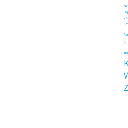
Net
Pa
Zo
Sm
Pa
St
Th