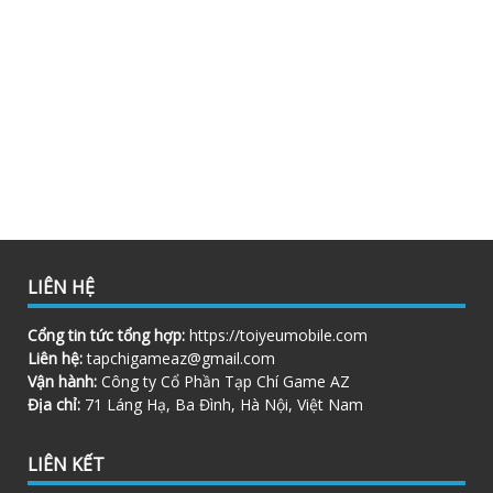
LIÊN HỆ
Cổng tin tức tổng hợp:
https://toiyeumobile.com
Liên hệ:
tapchigameaz@gmail.com
Vận hành:
Công ty Cổ Phần Tạp Chí Game AZ
Địa chỉ:
71 Láng Hạ, Ba Đình, Hà Nội, Việt Nam
LIÊN KẾT