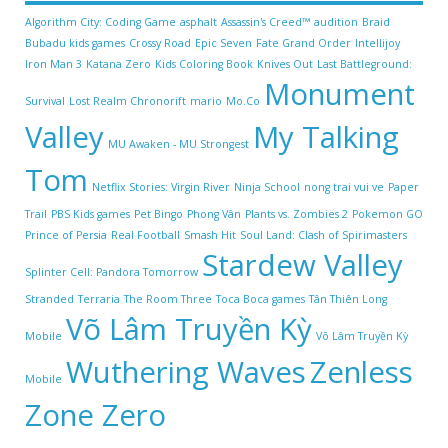
Algorithm City: Coding Game
asphalt
Assassin's Creed™
audition
Braid
Bubadu kids games
Crossy Road
Epic Seven
Fate Grand Order
Intellijoy
Iron Man 3
Katana Zero
Kids Coloring Book
Knives Out
Last Battleground:
Monument
Survival
Lost Realm Chronorift
mario
Mo.Co
Valley
My Talking
MU Awaken - MU Strongest
Tom
Netflix Stories: Virgin River
Ninja School
nong trai vui ve
Paper
Trail
PBS Kids games
Pet Bingo
Phong Vân
Plants vs. Zombies 2
Pokemon GO
Prince of Persia
Real Football
Smash Hit
Soul Land: Clash of Spirimasters
Stardew Valley
Splinter Cell: Pandora Tomorrow
Stranded
Terraria
The Room Three
Toca Boca games
Tân Thiên Long
Võ Lâm Truyền Kỳ
Mobile
Võ Lâm Truyền Kỳ
Wuthering Waves
Zenless
Mobile
Zone Zero