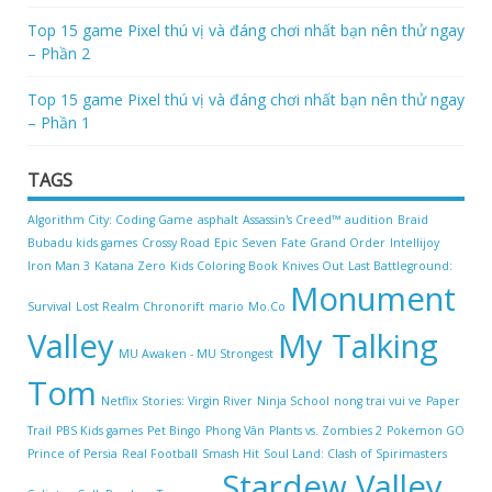
Top 15 game Pixel thú vị và đáng chơi nhất bạn nên thử ngay
– Phần 2
Top 15 game Pixel thú vị và đáng chơi nhất bạn nên thử ngay
– Phần 1
TAGS
Algorithm City: Coding Game
asphalt
Assassin's Creed™
audition
Braid
Bubadu kids games
Crossy Road
Epic Seven
Fate Grand Order
Intellijoy
Iron Man 3
Katana Zero
Kids Coloring Book
Knives Out
Last Battleground:
Monument
Survival
Lost Realm Chronorift
mario
Mo.Co
Valley
My Talking
MU Awaken - MU Strongest
Tom
Netflix Stories: Virgin River
Ninja School
nong trai vui ve
Paper
Trail
PBS Kids games
Pet Bingo
Phong Vân
Plants vs. Zombies 2
Pokemon GO
Prince of Persia
Real Football
Smash Hit
Soul Land: Clash of Spirimasters
Stardew Valley