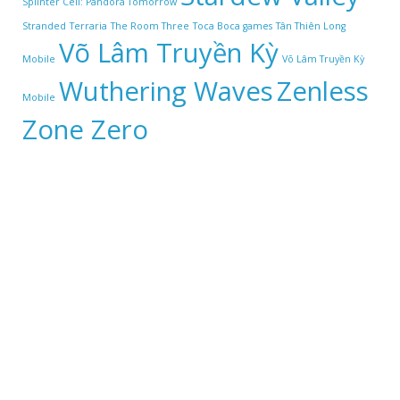
Splinter Cell: Pandora Tomorrow
Stranded
Terraria
The Room Three
Toca Boca games
Tân Thiên Long
Võ Lâm Truyền Kỳ
Mobile
Võ Lâm Truyền Kỳ
Wuthering Waves
Zenless
Mobile
Zone Zero