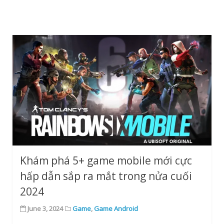
Khám phá 5+ game mobile mới cực
hấp dẫn sắp ra mắt trong nửa cuối
2024
June 3, 2024
Game
,
Game Android