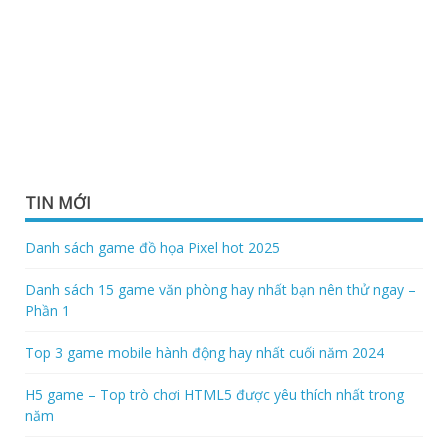
TIN MỚI
Danh sách game đồ họa Pixel hot 2025
Danh sách 15 game văn phòng hay nhất bạn nên thử ngay –
Phần 1
Top 3 game mobile hành động hay nhất cuối năm 2024
H5 game – Top trò chơi HTML5 được yêu thích nhất trong
năm