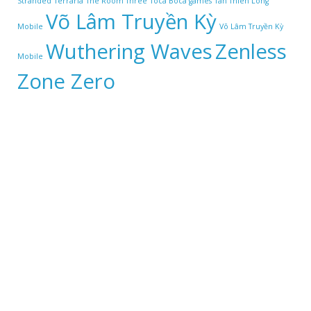
Stranded
Terraria
The Room Three
Toca Boca games
Tân Thiên Long
Võ Lâm Truyền Kỳ
Mobile
Võ Lâm Truyền Kỳ
Wuthering Waves
Zenless
Mobile
Zone Zero