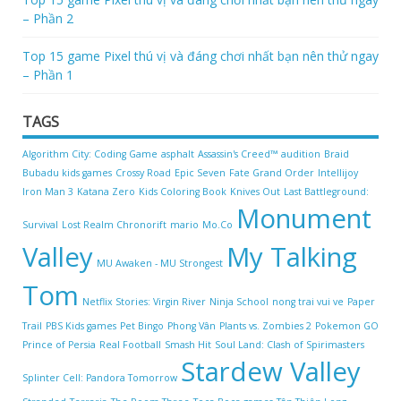
– Phần 2
Top 15 game Pixel thú vị và đáng chơi nhất bạn nên thử ngay
– Phần 1
TAGS
Algorithm City: Coding Game
asphalt
Assassin's Creed™
audition
Braid
Bubadu kids games
Crossy Road
Epic Seven
Fate Grand Order
Intellijoy
Iron Man 3
Katana Zero
Kids Coloring Book
Knives Out
Last Battleground:
Monument
Survival
Lost Realm Chronorift
mario
Mo.Co
Valley
My Talking
MU Awaken - MU Strongest
Tom
Netflix Stories: Virgin River
Ninja School
nong trai vui ve
Paper
Trail
PBS Kids games
Pet Bingo
Phong Vân
Plants vs. Zombies 2
Pokemon GO
Prince of Persia
Real Football
Smash Hit
Soul Land: Clash of Spirimasters
Stardew Valley
Splinter Cell: Pandora Tomorrow