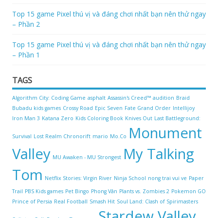
Top 15 game Pixel thú vị và đáng chơi nhất bạn nên thử ngay
– Phần 2
Top 15 game Pixel thú vị và đáng chơi nhất bạn nên thử ngay
– Phần 1
TAGS
Algorithm City: Coding Game
asphalt
Assassin's Creed™
audition
Braid
Bubadu kids games
Crossy Road
Epic Seven
Fate Grand Order
Intellijoy
Iron Man 3
Katana Zero
Kids Coloring Book
Knives Out
Last Battleground:
Monument
Survival
Lost Realm Chronorift
mario
Mo.Co
Valley
My Talking
MU Awaken - MU Strongest
Tom
Netflix Stories: Virgin River
Ninja School
nong trai vui ve
Paper
Trail
PBS Kids games
Pet Bingo
Phong Vân
Plants vs. Zombies 2
Pokemon GO
Prince of Persia
Real Football
Smash Hit
Soul Land: Clash of Spirimasters
Stardew Valley