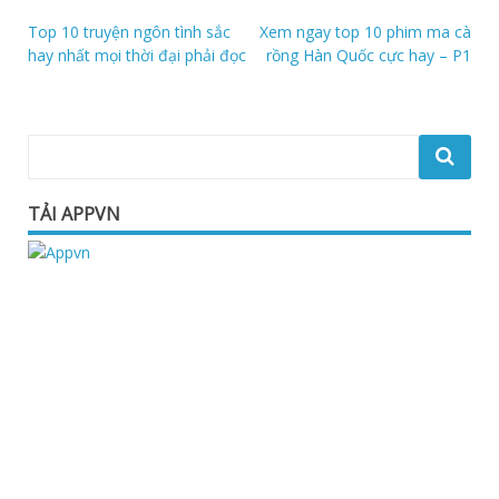
Top 10 truyện ngôn tình sắc
Xem ngay top 10 phim ma cà
Post
hay nhất mọi thời đại phải đọc
rồng Hàn Quốc cực hay – P1
navigation
TẢI APPVN