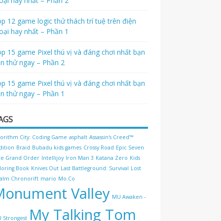
oại hay nhất – Phần 2
p 12 game logic thử thách trí tuệ trên điện
oại hay nhất – Phần 1
p 15 game Pixel thú vị và đáng chơi nhất bạn
n thử ngay – Phần 2
p 15 game Pixel thú vị và đáng chơi nhất bạn
n thử ngay – Phần 1
AGS
gorithm City: Coding Game
asphalt
Assassin's Creed™
dition
Braid
Bubadu kids games
Crossy Road
Epic Seven
te Grand Order
Intellijoy
Iron Man 3
Katana Zero
Kids
loring Book
Knives Out
Last Battleground: Survival
Lost
alm Chronorift
mario
Mo.Co
Monument Valley
MU Awaken -
My Talking Tom
 Strongest