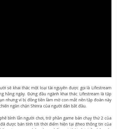
gười sẽ khai thác một loại tài nguyên được gọi là Lifestream
g hằng ngày. Đứng đầu ngành khai thác Lifestream là tập
 hạn nhưng vì bị đồng tiền làm mờ con mắt nên tập đoàn này
 chiến ngăn chặn Shinra của người dân bắt đầu.
hê bình lẫn người chơi, trở phần game bán chạy thứ 2 của
 đã được bán tính tới thời điểm hiện tại (theo thông tin của