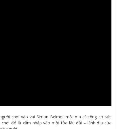
 người chơi vào vai Simon Belmot một ma cà rồng có sức
 chơi đó là xâm nhập vào một tòa lâu đài – lãnh địa của
oài người.