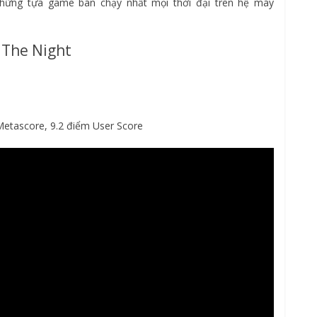
những tựa game bán chạy nhất mọi thời đại trên hệ máy
 The Night
Metascore, 9.2 điểm User Score