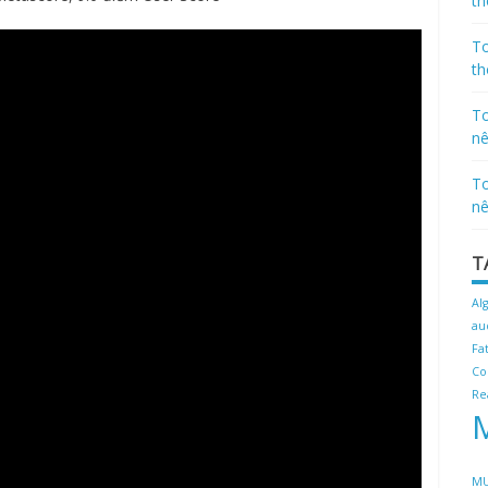
th
To
th
To
nê
To
nê
T
Al
au
Fa
Co
Re
MU