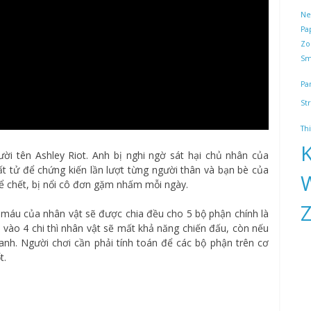
Net
Pa
Zo
Sm
Pa
St
Th
ời tên Ashley Riot. Anh bị nghi ngờ sát hại chủ nhân của
ất tử để chứng kiến lần lượt từng người thân và bạn bè của
thể chết, bị nổi cô đơn gặm nhấm mỗi ngày.
 máu của nhân vật sẽ được chia đều cho 5 bộ phận chính là
u vào 4 chi thì nhân vật sẽ mất khả năng chiến đấu, còn nếu
nh. Người chơi cần phải tính toán để các bộ phận trên cơ
t.