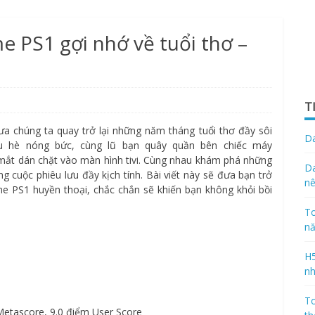
e PS1 gợi nhớ về tuổi thơ –
T
a chúng ta quay trở lại những năm tháng tuổi thơ đầy sôi
Da
u hè nóng bức, cùng lũ bạn quây quần bên chiếc máy
, mắt dán chặt vào màn hình tivi. Cùng nhau khám phá những
Da
ng cuộc phiêu lưu đầy kịch tính. Bài viết này sẽ đưa bạn trở
nê
ame PS1 huyền thoại, chắc chắn sẽ khiến bạn không khỏi bồi
To
n
H5
nh
To
Metascore, 9.0 điểm User Score