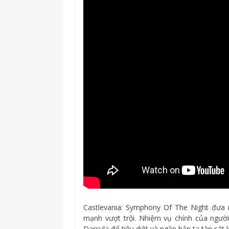
Castlevania: Symphony Of The Night đưa
mạnh vượt trội. Nhiệm vụ chính của người
Darcula để tiêu diệt và ngăn hắn ta tàn sát l