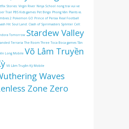
flix Stories: Virgin River
Ninja School
nong trai vui ve
per Trail
PBS Kids games
Pet Bingo
Phong Vân
Plants vs.
mbies 2
Pokemon GO
Prince of Persia
Real Football
ash Hit
Soul Land: Clash of Spirimasters
Splinter Cell:
Stardew Valley
ndora Tomorrow
randed
Terraria
The Room Three
Toca Boca games
Tân
Võ Lâm Truyền
iên Long Mobile
Kỳ
Võ Lâm Truyền Kỳ Mobile
Wuthering Waves
Zenless Zone Zero