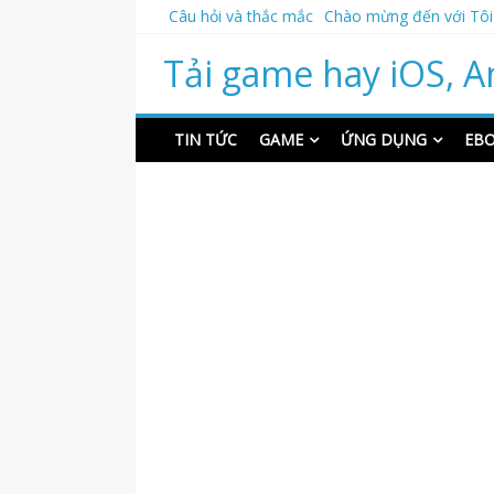
Skip
Câu hỏi và thắc mắc
Chào mừng đến với Tôi
to
content
Tải game hay iOS, A
TIN TỨC
GAME
ỨNG DỤNG
EB